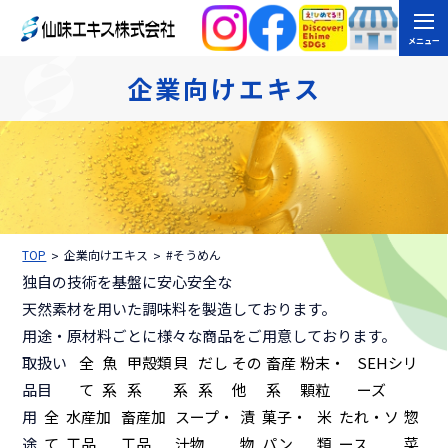
メニュー
企業向けエキス
TOP
企業向けエキス
#そうめん
独自の技術を基盤に安心安全な
天然素材を用いた調味料を製造しております。
用途・原材料ごとに様々な商品をご用意しております。
取扱い
全
魚
甲殻類
貝
だし
その
畜産
粉末・
SEHシリ
品目
て
系
系
系
系
他
系
顆粒
ーズ
用
全
水産加
畜産加
スープ・
漬
菓子・
米
たれ・ソ
惣
途
て
工品
工品
汁物
物
パン
類
ース
菜