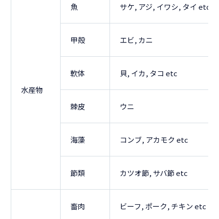
魚
サケ, アジ, イワシ, タイ etc
甲殻
エビ, カニ
軟体
貝, イカ, タコ etc
水産物
棘皮
ウニ
海藻
コンブ, アカモク etc
節類
カツオ節, サバ節 etc
畜肉
ビーフ, ポーク, チキン etc