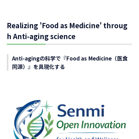
Realizing 'Food as Medicine' throug
h Anti-aging science
Anti-agingの科学で『Food as Medicine（医食
同源）』を具現化する