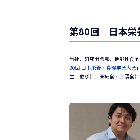
第80回 日本
当社、研究開発部、機能性食品素
80回 日本栄養・食糧学会大会
生、並びに、医療食・介護食に