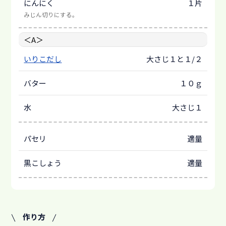
にんにく
１片
みじん切りにする。
＜A＞
いりこだし
大さじ１と１/２
バター
１０ｇ
水
大さじ１
パセリ
適量
黒こしょう
適量
作り方