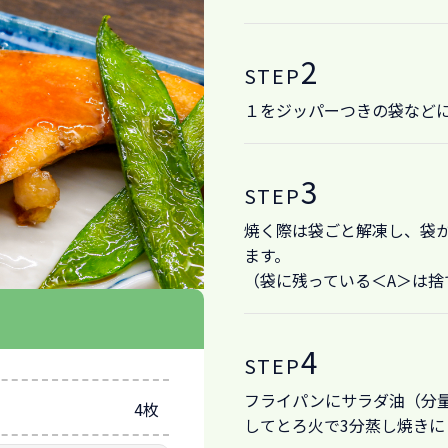
2
STEP
１をジッパーつきの袋など
3
STEP
焼く際は袋ごと解凍し、袋
ます。
（袋に残っている＜A＞は捨
4
STEP
フライパンにサラダ油（分
4枚
してとろ火で3分蒸し焼きに