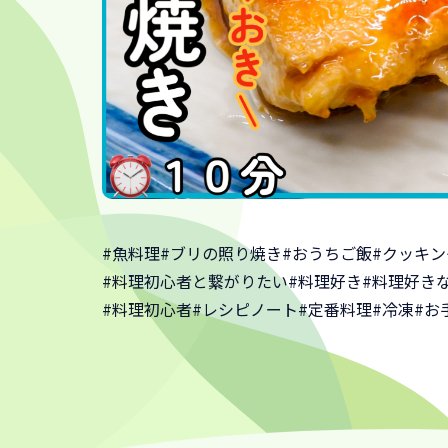
#魚料理
#ブリの照り焼き
#おうちご飯
#クッキ
#料理初心者と繋がりたい
#料理好き
#料理好き
#料理初心者
#レシピノート
#定番料理
#冷凍
#お