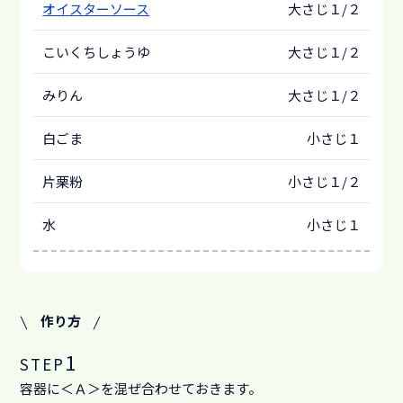
オイスターソース
大さじ１/２
こいくちしょうゆ
大さじ１/２
みりん
大さじ１/２
白ごま
小さじ１
片栗粉
小さじ１/２
水
小さじ１
作り方
1
STEP
容器に＜Ａ＞を混ぜ合わせておきます。