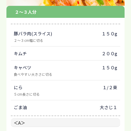
２～３人分
豚バラ肉(スライス)
１５０g
２～３cm幅に切る
キムチ
２００g
キャベツ
１５０g
食べやすい大きさに切る
にら
１/２束
５cm長さに切る
ごま油
大さじ１
＜A＞