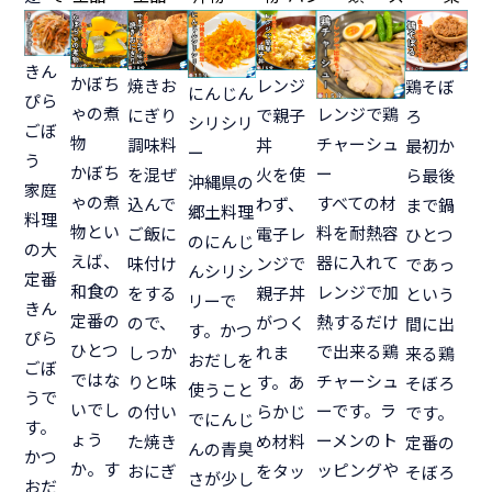
きん
かぼち
焼きお
レンジ
鶏そぼ
にんじん
ぴら
ゃの煮
レンジで鶏
にぎり
で親子
ろ
シリシリ
ごぼ
物
チャーシュ
調味料
丼
最初か
ー
う
かぼち
ー
を混ぜ
火を使
ら最後
沖縄県の
家庭
ゃの煮
すべての材
込んで
わず、
まで鍋
郷土料理
料理
物とい
料を耐熱容
ご飯に
電子レ
ひとつ
のにんじ
の大
えば、
器に入れて
味付け
ンジで
であっ
んシリシ
定番
和食の
レンジで加
をする
親子丼
という
リーで
きん
定番の
熱するだけ
ので、
がつく
間に出
す。かつ
ぴら
ひとつ
で出来る鶏
しっか
れま
来る鶏
おだしを
ごぼ
ではな
チャーシュ
りと味
す。あ
そぼろ
使うこと
うで
いでし
ーです。ラ
の付い
らかじ
です。
でにんじ
す。
ょう
ーメンのト
た焼き
め材料
定番の
んの青臭
かつ
か。す
ッピングや
おにぎ
をタッ
そぼろ
さが少し
おだ