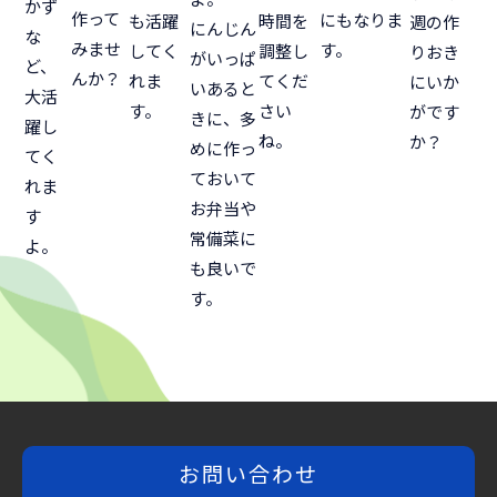
かず
作って
にもなりま
も活躍
時間を
週の作
にんじん
な
みませ
す。
してく
調整し
りおき
がいっぱ
ど、
んか？
れま
てくだ
にいか
いあると
大活
す。
さい
がです
きに、多
躍し
ね。
か？
めに作っ
てく
ておいて
れま
お弁当や
す
常備菜に
よ。
も良いで
す。
お問い合わせ