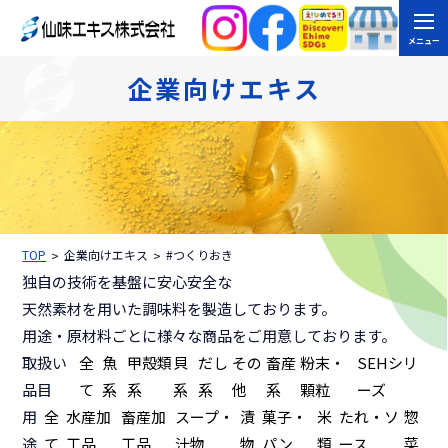
メニュー
企業向けエキス
TOP
企業向けエキス
#つくりおき
独自の技術を基盤に安心安全な
天然素材を用いた調味料を製造しております。
用途・原材料ごとに様々な商品をご用意しております。
取扱い
全
魚
甲殻類
貝
だし
その
畜産
粉末・
SEHシリ
品目
て
系
系
系
系
他
系
顆粒
ーズ
用
全
水産加
畜産加
スープ・
漬
菓子・
米
たれ・ソ
惣
途
て
工品
工品
汁物
物
パン
類
ース
菜