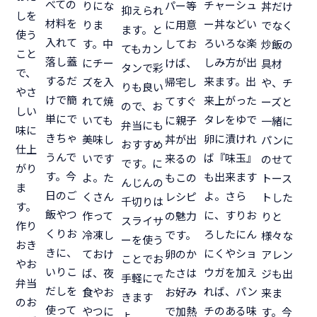
べての
チャーシュ
りにな
パー等
丼だけ
抑えられ
しを
材料を
ー丼などい
りま
に用意
でなく
ます。と
使う
入れて
ろいろな楽
す。中
してお
炒飯の
てもカン
こと
落し蓋
しみ方が出
にチー
けば、
具材
タンで彩
で、
するだ
来ます。出
ズを入
帰宅し
や、チ
りも良い
やさ
けで簡
来上がった
れて焼
てすぐ
ーズと
ので、お
しい
単にで
タレをゆで
いても
に親子
一緒に
弁当にも
味に
きちゃ
卵に漬けれ
美味し
丼が出
パンに
おすすめ
仕上
うんで
ば『味玉』
いです
来るの
のせて
です。に
がり
す。今
も出来ます
よ。た
もこの
トース
んじんの
ま
日のご
よ。さら
くさん
レシピ
トした
千切りは
す。
飯やつ
に、すりお
作って
の魅力
りと
スライサ
作り
くりお
ろしたにん
冷凍し
です。
様々な
ーを使う
おき
きに、
にくやショ
ておけ
卵のか
アレン
ことでお
やお
いりこ
ウガを加え
ば、夜
たさは
ジも出
手軽にで
弁当
だしを
れば、パン
食やお
お好み
来ま
きます
のお
使って
チのある味
やつに
で加熱
す。今
よ。