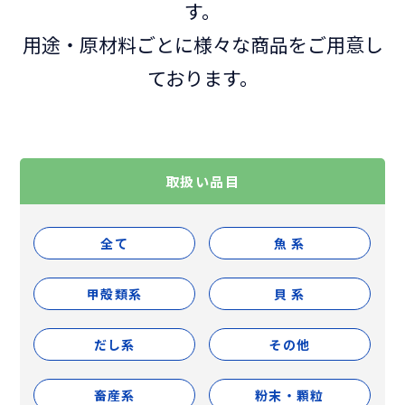
す。
用途・原材料ごとに様々な商品をご用意し
ております。
取扱い品目
全て
魚 系
甲殻類系
貝 系
だし系
その他
畜産系
粉末・顆粒