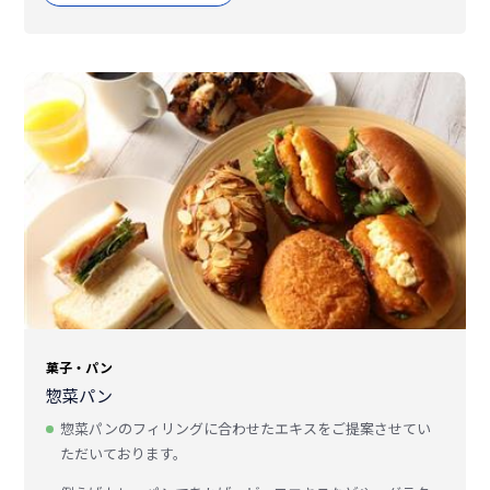
菓子・パン
惣菜パン
惣菜パンのフィリングに合わせたエキスをご提案させてい
ただいております。