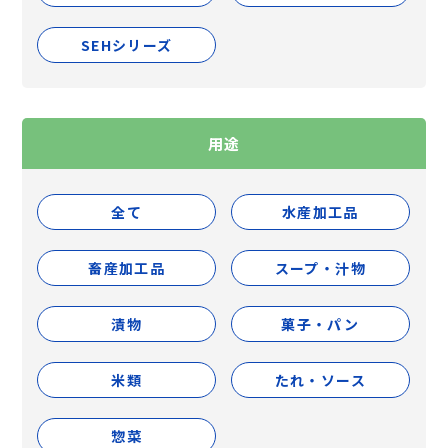
SEHシリーズ
用途
全て
水産加工品
畜産加工品
スープ・汁物
漬物
菓子・パン
米類
たれ・ソース
惣菜