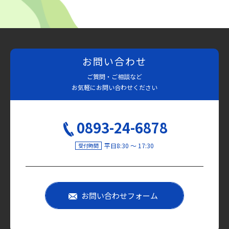
お問い合わせ
ご質問・ご相談など
お気軽にお問い合わせください
0893-24-6878
平日8:30 〜 17:30
受付時間
お問い合わせフォーム