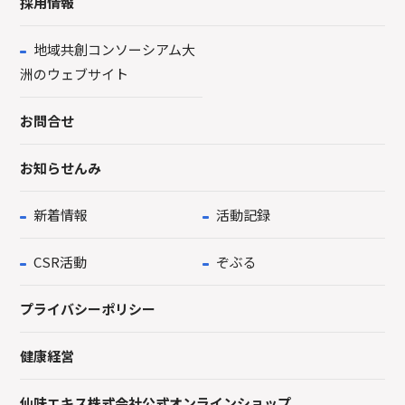
採用情報
地域共創コンソーシアム大
洲のウェブサイト
お問合せ
お知らせんみ
新着情報
活動記録
CSR活動
ぞぶる
プライバシーポリシー
健康経営
仙味エキス株式会社公式オンラインショップ