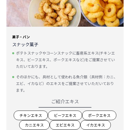
菓子・パン
スナック菓子
ポテトスナックやコーンスナックに畜産系エキス(チキンエ
キス、ビーフエキス、ポークエキスなど)をご提案させてい
ただいております。
そのほかにも、具材として使われる魚介類（具材例：カニ、
エビ、イカなど）のエキスをご提案させていただいており
ます。
ご紹介エキス
チキンエキス
ビーフエキス
ポークエキス
カニエキス
エビエキス
イカエキス