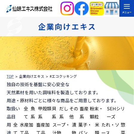
メニュー
企業向けエキス
TOP
企業向けエキス
#エコクッキング
独自の技術を基盤に安心安全な
天然素材を用いた調味料を製造しております。
用途・原材料ごとに様々な商品をご用意しております。
取扱い
全
魚
甲殻類
貝
だし
その
畜産
粉末・
SEHシリ
品目
て
系
系
系
系
他
系
顆粒
ーズ
用
全
水産加
畜産加
スープ・
漬
菓子・
米
たれ・ソ
惣
途
て
工品
工品
汁物
物
パン
類
ース
菜