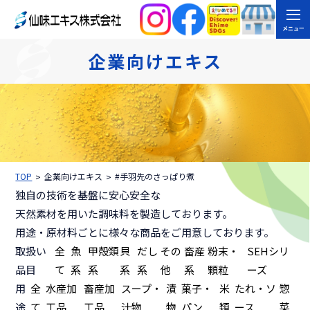
メニュー
企業向けエキス
TOP
企業向けエキス
#手羽先のさっぱり煮
独自の技術を基盤に安心安全な
天然素材を用いた調味料を製造しております。
用途・原材料ごとに様々な商品をご用意しております。
取扱い
全
魚
甲殻類
貝
だし
その
畜産
粉末・
SEHシリ
品目
て
系
系
系
系
他
系
顆粒
ーズ
用
全
水産加
畜産加
スープ・
漬
菓子・
米
たれ・ソ
惣
途
て
工品
工品
汁物
物
パン
類
ース
菜