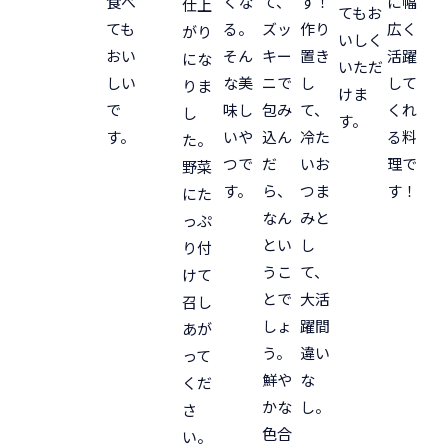
食べ
くな
て、
す！
に幅
仕上
てもお
ても
る。
ズッ
作り
広く
がり
いしく
おい
そん
キー
置き
活躍
にな
いただ
しい
な美
ニで
し
して
りま
けま
で
味し
包み
て、
くれ
し
す。
す。
いや
込ん
冷た
る料
た。
つで
だ
いお
理で
野菜
す。
ら、
つま
す！
にた
なん
みと
っぷ
とい
し
り付
うこ
て、
けて
とで
大活
召し
しょ
躍間
あが
う。
違い
って
鮮や
な
くだ
かな
し。
さ
色合
い。