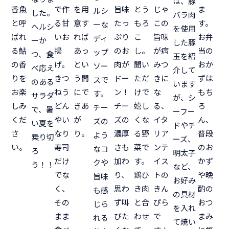
は、豚
香魚
で作
を用
旨味
とう
じゃ
ま
ルシ
した。
バラ肉
と呼
る甘
意す
たっ
もろ
この
す。
ーな
ヘルシ
を使用
ばれ
いお
れば
ぷり
こ
旨味
お弁
ディ
ーか
した豚
る鮎
揚
あっ
のお
し。
が病
当の
ップ
つ、食
玉を紹
の香
げ。
とい
肉が
聞い
みつ
おか
ソー
べ応え
介して
りを
きつ
う間
ドー
ただ
きに
ずは
スで
のある
います
お楽
ねう
にで
ン！
けで
な
もち
す。
サラダ
が、シ
しみ
どん
きあ
チー
嬉し
る、
ろ
チー
で、暑
ーフー
くだ
やい
が
ズの
くな
イタ
ん、
ズの
い夏を
ドやチ
さ
なり
り。
濃厚
る野
リア
普段
よう
乗り切
ーズ、
い。
寿司
さも
菜で
ンテ
のお
なコ
ろ
明太子
だけ
加わ
す。
イス
かず
クや
う！！
など、
でな
り、
鶏ひ
トの
や晩
旨味
お好み
く、
思わ
き肉
きん
酌の
も感
の具材
その
ず叫
と合
ぴら
おつ
じら
を入れ
まま
びた
わせ
で
まみ
れる
て焼い