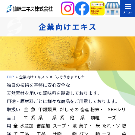
メニュー
企業向けエキス
TOP
企業向けエキス
#ごちそうさまでした
独自の技術を基盤に安心安全な
天然素材を用いた調味料を製造しております。
用途・原材料ごとに様々な商品をご用意しております。
取扱い
全
魚
甲殻類
貝
だし
その
畜産
粉末・
SEHシリ
品目
て
系
系
系
系
他
系
顆粒
ーズ
用
全
水産加
畜産加
スープ・
漬
菓子・
米
たれ・ソ
惣
途
て
工品
工品
汁物
物
パン
類
ース
菜