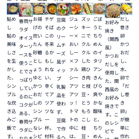
鮎め
お揚
チゲ
ジュ
ズッ
ごぼ
だし
豆腐
春雨サ
お好み
し
げの
そば
ーシ
キー
うと
巻き
のク
ラダ
焼き
鮎の
炊い
この
ー×
ニで
ちり
卵
リー
オイス
（関西
美味
たん
冬来
おい
クル
めん
かつ
ムチ
ターソ
風）
しさ
砂糖
るか
しー
クル
のイ
おだ
ーズ
ースを
かつお
を生
とし
もし
×フ
した
タリ
し、
風デ
使うこ
だしを
かし
ょう
れな
ァル
鶏ひ
アン
水、
ィッ
とでさ
使用し
た、
ゆと
い、
シー
き肉
きん
卵で
プ
っぱり
た、関
シン
かつ
辛く
アツ
と枝
ぴら
「だ
乳製
してい
西風の
プル
おだ
てア
アツ
豆・
爽や
し巻
品を
るのに
お好み
な炊
しの
ツア
ッ！
とう
かな
き
使わ
コクが
焼きで
き込
シン
ツな
トマ
もろ
酸味
卵」
ず、
ある、
す。こ
みご
プル
一
トの
こし
と、
が簡
豆腐
春雨サ
のレシ
飯で
なレ
杯。
中に
枝
ちり
単に
で作
ラダに
ピで
す。
シピ
材料
は、
豆・
めん
作れ
るヘ
なりま