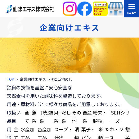
メニュー
企業向けエキス
TOP
企業向けエキス
#ご当地めし
独自の技術を基盤に安心安全な
天然素材を用いた調味料を製造しております。
用途・原材料ごとに様々な商品をご用意しております。
取扱い
全
魚
甲殻類
貝
だし
その
畜産
粉末・
SEHシリ
品目
て
系
系
系
系
他
系
顆粒
ーズ
用
全
水産加
畜産加
スープ・
漬
菓子・
米
たれ・ソ
惣
途
て
工品
工品
汁物
物
パン
類
ース
菜