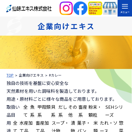
メニュー
企業向けエキス
TOP
企業向けエキス
#カレー
独自の技術を基盤に安心安全な
天然素材を用いた調味料を製造しております。
用途・原材料ごとに様々な商品をご用意しております。
取扱い
全
魚
甲殻類
貝
だし
その
畜産
粉末・
SEHシリ
品目
て
系
系
系
系
他
系
顆粒
ーズ
用
全
水産加
畜産加
スープ・
漬
菓子・
米
たれ・ソ
惣
途
て
工品
工品
汁物
物
パン
類
ース
菜