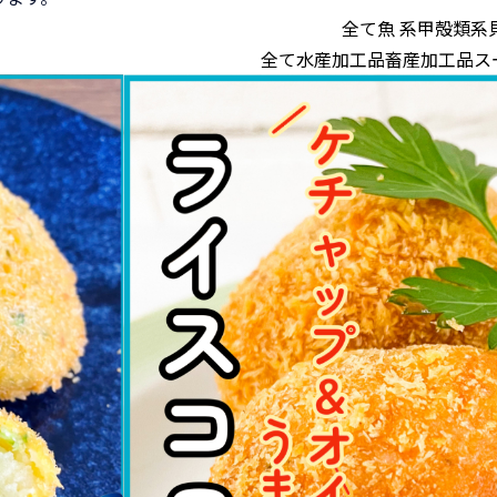
全て
魚 系
甲殻類系
全て
水産加工品
畜産加工品
ス