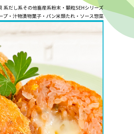
貝 系
だし系
その他
畜産系
粉末・顆粒
SEHシリーズ
ープ・汁物
漬物
菓子・パン
米類
たれ・ソース
惣菜