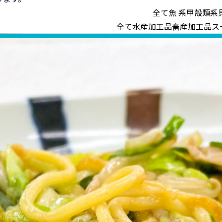
全て
魚 系
甲殻類系
全て
水産加工品
畜産加工品
ス