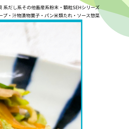
貝 系
だし系
その他
畜産系
粉末・顆粒
SEHシリーズ
ープ・汁物
漬物
菓子・パン
米類
たれ・ソース
惣菜