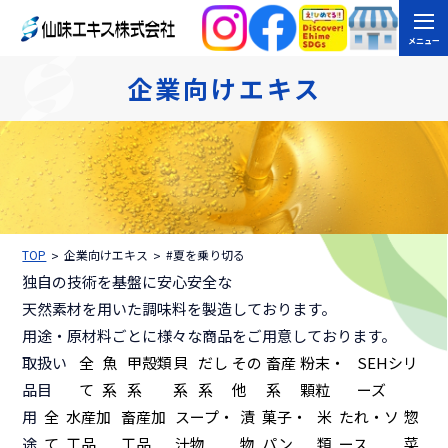
メニュー
企業向けエキス
TOP
企業向けエキス
#夏を乗り切る
独自の技術を基盤に安心安全な
天然素材を用いた調味料を製造しております。
用途・原材料ごとに様々な商品をご用意しております。
取扱い
全
魚
甲殻類
貝
だし
その
畜産
粉末・
SEHシリ
品目
て
系
系
系
系
他
系
顆粒
ーズ
用
全
水産加
畜産加
スープ・
漬
菓子・
米
たれ・ソ
惣
途
て
工品
工品
汁物
物
パン
類
ース
菜