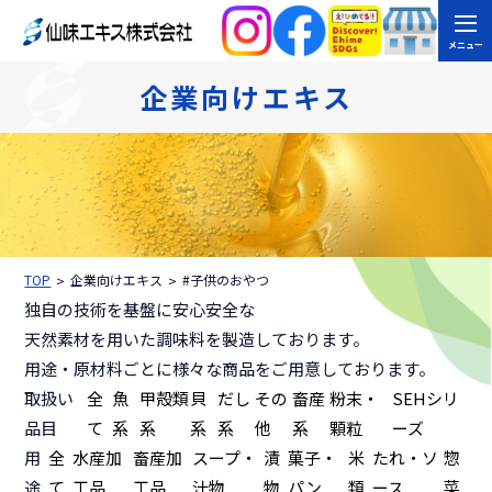
メニュー
企業向けエキス
TOP
企業向けエキス
#子供のおやつ
独自の技術を基盤に安心安全な
天然素材を用いた調味料を製造しております。
用途・原材料ごとに様々な商品をご用意しております。
取扱い
全
魚
甲殻類
貝
だし
その
畜産
粉末・
SEHシリ
品目
て
系
系
系
系
他
系
顆粒
ーズ
用
全
水産加
畜産加
スープ・
漬
菓子・
米
たれ・ソ
惣
途
て
工品
工品
汁物
物
パン
類
ース
菜