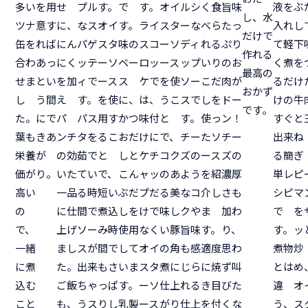
多い
を用
せ
プル
す。
で
す。
オイ
ルシ
く食
旨味
液を
ぶ
し、水
ツナ
意す
に、
なス
オイ
す。
ライ
スタ
ーな
べら
たっ
入れ
し
だけで
缶を
れば
にん
パゲ
スタ
味の
スコ
ーソ
ディ
れる
ぷり
て軽
下
作れる
合わ
あっ
にく
ッテ
ーソ
ベー
ロッ
ース
ップ
いり
のお
く煮
を
最高の
せま
とい
を加
ィで
ース
ス
ケで
を使
ソー
こだ
肉が
るだ
け
おかず
し
う間
え
す。
を使
に、
は、
うこ
スで
しを
ドー
けの
牛
です。
た。
にで
パ
パス
用す
かつ
味付
と
す。
使っ
ン！
すぐ
と
葉も
きあ
ンチ
タを
るこ
おだ
けに
で、
チー
たソ
チー
出来
ね
栄養
が
の効
茹で
と
しと
ケチ
コク
ズの
ース
ズの
る簡
ぎ
価が
り。
いた
てい
で、
こん
ャッ
のあ
よう
を紹
濃厚
単レ
ピ
高い
一品
る時
短い
ぶだ
プだ
る美
なコ
介し
さも
シピ
マ
の
に仕
間で
煮込
しを
けで
味し
クや
ま
加わ
で
を
で、
上げ
ソー
み時
使用
なく
い豚
旨味
す。
り、
す。
ッ
一緒
まし
スが
間で
して
オイ
の角
も感
適度
思わ
煮物
炒
に煮
た。
出来
もさ
いま
スタ
煮に
じら
に焼
ず叫
とは
め
込む
ご飯
ちゃ
っぱ
す。
ーソ
仕上
れる
き目
びた
違
オ
こと
も、
うス
りし
乳製
ース
がり
仕上
を付
くな
う、
ス