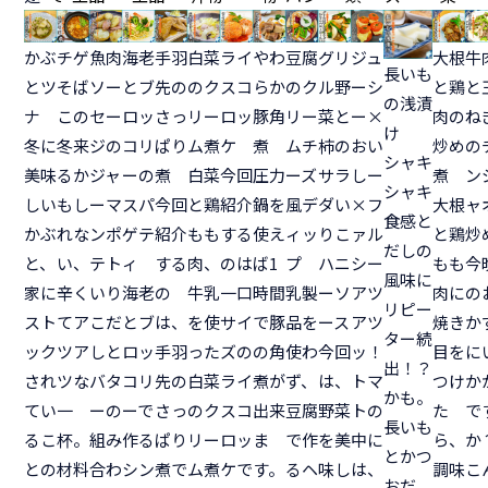
かぶ
チゲ
魚肉
海老
手羽
白菜
ライ
やわ
豆腐
グリ
ジュ
大根
牛
長いも
とツ
そば
ソー
とブ
先の
のク
スコ
らか
のク
ル野
ーシ
と鶏
と
の浅漬
ナ
この
セー
ロッ
さっ
リー
ロッ
豚角
リー
菜と
ー×
肉の
ね
け
冬に
冬来
ジの
コリ
ぱり
ム煮
ケ
煮
ムチ
柿の
おい
炒め
の
シャキ
美味
るか
ジャ
ーの
煮
白菜
今回
圧力
ーズ
サラ
しー
煮
ン
シャキ
しい
もし
ーマ
スパ
今回
と鶏
紹介
鍋を
風デ
ダい
×フ
大根
ャ
食感と
かぶ
れな
ンポ
ゲテ
紹介
もも
する
使え
ィッ
りこ
ァル
と鶏
炒
だしの
と、
い、
テト
ィ
する
肉、
のは
ば1
プ
ハニ
シー
もも
今
風味に
家に
辛く
いり
海老
の
牛乳
一口
時間
乳製
ーソ
アツ
肉に
の
リピー
スト
てア
こだ
とブ
は、
を使
サイ
で豚
品を
ース
アツ
焼き
か
ター続
ック
ツア
しと
ロッ
手羽
った
ズの
の角
使わ
今回
ッ！
目を
に
出！？
され
ツな
バタ
コリ
先の
白菜
ライ
煮が
ず、
は、
トマ
つけ
か
かも。
てい
一
ーの
ーで
さっ
のク
スコ
出来
豆腐
野菜
トの
た
で
長いも
るこ
杯。
組み
作る
ぱり
リー
ロッ
ま
で作
を美
中に
ら、
か
とかつ
との
材料
合わ
シン
煮で
ム煮
ケで
す。
るヘ
味し
は、
調味
こ
おだ