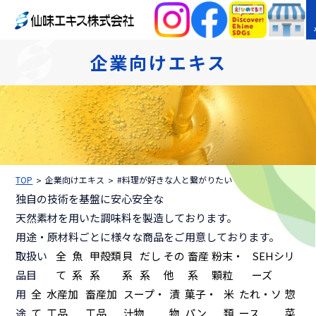
企業向けエキス
TOP
企業向けエキス
#料理が好きな人と繋がりたい
独自の技術を基盤に安心安全な
天然素材を用いた調味料を製造しております。
用途・原材料ごとに様々な商品をご用意しております。
取扱い
全
魚
甲殻類
貝
だし
その
畜産
粉末・
SEHシリ
品目
て
系
系
系
系
他
系
顆粒
ーズ
用
全
水産加
畜産加
スープ・
漬
菓子・
米
たれ・ソ
惣
途
て
工品
工品
汁物
物
パン
類
ース
菜