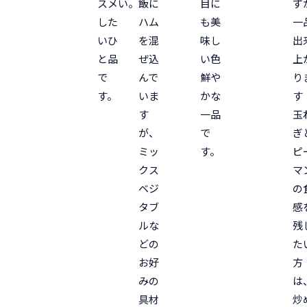
スメ
い。
飯に
目に
ず
した
ハム
も美
一
いひ
を混
味し
出
と品
ぜ込
い色
上
で
んで
鮮や
り
す。
いま
かな
す
す
一品
玉
が、
で
ぎ
ミッ
す。
ピ
クス
マ
ベジ
の
タブ
感
ルな
残
どの
た
お好
方
みの
は
具材
炒