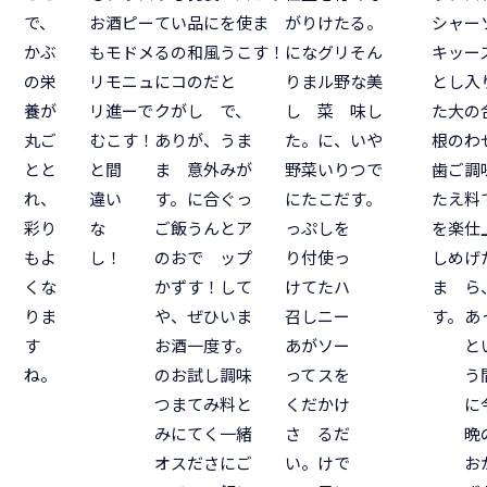
で、
お酒
ピー
てい
品に
を使
ま
がり
けた
る。
シャ
ー
かぶ
もモ
ドメ
るの
和風
うこ
す！
にな
グリ
そん
キッ
ー
の栄
リモ
ニュ
にコ
のだ
と
りま
ル野
な美
とし
入
養が
リ進
ーで
クが
し
で、
し
菜
味し
た大
の
丸ご
むこ
す！
あり
が、
うま
た。
に、
いや
根の
わ
とと
と間
ま
意外
みが
野菜
いり
つで
歯ご
調
れ、
違い
す。
に合
ぐっ
にた
こだ
す。
たえ
料
彩り
な
ご飯
うん
とア
っぷ
しを
を楽
仕
もよ
し！
のお
で
ップ
り付
使っ
しめ
げ
くな
かず
す！
して
けて
たハ
ま
ら
りま
や、
ぜひ
いま
召し
ニー
す。
あ
す
お酒
一度
す。
あが
ソー
と
ね。
のお
試し
調味
って
スを
う
つま
てみ
料と
くだ
かけ
に
みに
てく
一緒
さ
るだ
晩
オス
ださ
にご
い。
けで
お