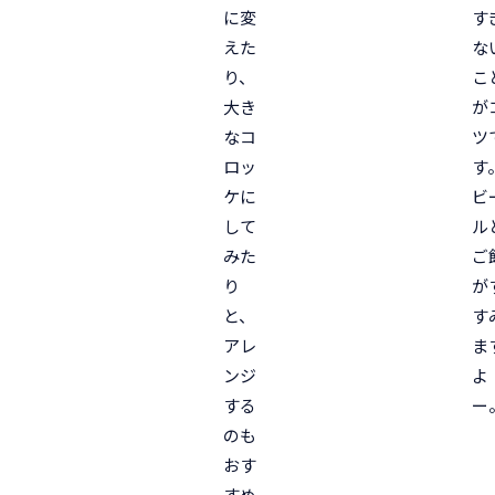
に変
す
えた
な
り、
こ
大き
が
なコ
ツ
ロッ
す
ケに
ビ
して
ル
みた
ご
り
が
と、
す
アレ
ま
ンジ
よ
する
ー
のも
おす
すめ