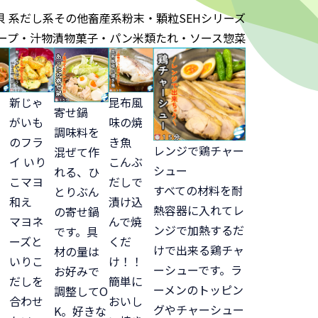
貝 系
だし系
その他
畜産系
粉末・顆粒
SEHシリーズ
ープ・汁物
漬物
菓子・パン
米類
たれ・ソース
惣菜
新じゃ
昆布風
寄せ鍋
がいも
味の焼
調味料を
のフラ
き魚
レンジで鶏チャー
混ぜて作
イ いり
こんぶ
シュー
れる、ひ
こマヨ
だしで
すべての材料を耐
とりぶん
和え
漬け込
熱容器に入れてレ
の寄せ鍋
マヨネ
んで焼
ンジで加熱するだ
です。具
ーズと
くだ
けで出来る鶏チャ
材の量は
いりこ
け！！
ーシューです。ラ
お好みで
だしを
簡単に
ーメンのトッピン
調整してO
合わせ
おいし
グやチャーシュー
K。好きな