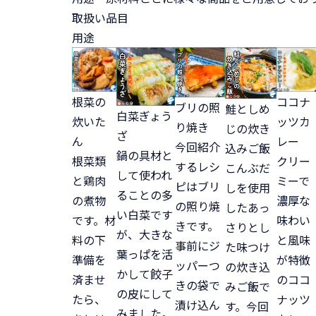
取扱い品目
用途
根菜の
ココナ
ブリの照
鮭としめ
白菜ぎょう
炊いた
ッツカ
り焼き
じの炊き
ざ
ん
レー
今回紹介
込みご飯
鍋の具材と
根菜類
クリー
するレシ
こんぶだ
して使われ
と鶏肉
ミーで
ピはブリ
しを使用
ることの多
の煮物
濃厚な
の照り焼
したあっ
い白菜です
です。材
味わい
きです。
さりとし
が、大きな
料の下
と風味
事前にジ
た味つけ
葉っぱを活
準備を
が特徴
ッパーつ
の炊き込
かして餃子
済ませ
のココ
きの袋で
みご飯で
の皮にして
たら、
ナッツ
漬け込ん
す。今回
みました。