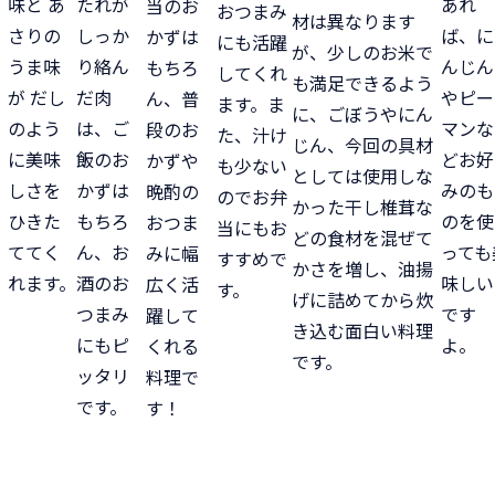
味と あ
あれ
たれが
当のお
おつまみ
材は異なります
さりの
ば、に
しっか
かずは
にも活躍
が、少しのお米で
うま味
んじん
り絡ん
もちろ
してくれ
も満足できるよう
が だし
やピー
だ肉
ん、普
ます。ま
に、ごぼうやにん
のよう
マンな
は、ご
段のお
た、汁け
じん、今回の具材
に美味
どお好
飯のお
かずや
も少ない
としては使用しな
しさを
みのも
かずは
晩酌の
のでお弁
かった干し椎茸な
ひきた
のを使
もちろ
おつま
当にもお
どの食材を混ぜて
ててく
っても
ん、お
みに幅
すすめで
かさを増し、油揚
れます。
味しい
酒のお
広く活
す。
げに詰めてから炊
です
つまみ
躍して
き込む面白い料理
よ。
にもピ
くれる
です。
ッタリ
料理で
です。
す！