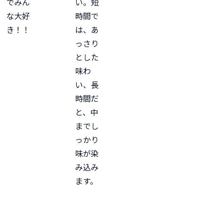
でみん
い。短
な大好
時間で
き！！
は、あ
っさり
とした
味わ
い、長
時間だ
と、中
までし
っかり
味が染
み込み
ます。