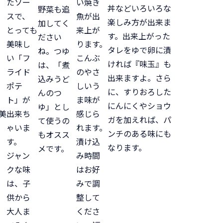
たソー
い焼き
丼などいろいろな
野菜も追
スで、
魚が出
楽しみ方が出来ま
加してく
とっても
来上が
す。出来上がった
ださい
美味し
ります。
タレをゆで卵に漬
ね。つゆ
い「フ
こんぶ
ければ『味玉』も
は、「煮
ライド
のやさ
出来ますよ。さら
込みうど
ポテ
しいう
に、すりおろした
んのつ
ト」が
ま味が
にんにくやショウ
ゆ」とし
美
出来ち
感じら
ガを加えれば、パ
て使うの
ゃいま
れます。
ンチのある味にも
もオスス
す。
漬け込
なります。
メです。
ジャン
み時間
クな味
はお好
は、子
みで調
供から
整して
大人ま
くださ