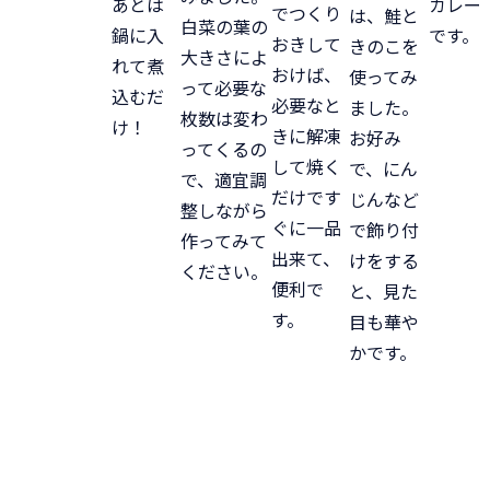
あとは
カレー
でつくり
は、鮭と
白菜の葉の
鍋に入
です。
おきして
きのこを
大きさによ
れて煮
おけば、
使ってみ
って必要な
込むだ
必要なと
ました。
枚数は変わ
け！
きに解凍
お好み
ってくるの
して焼く
で、にん
で、適宜調
だけです
じんなど
整しながら
ぐに一品
で飾り付
作ってみて
出来て、
けをする
ください。
便利で
と、見た
す。
目も華や
かです。