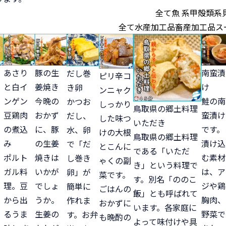
全て
魚 系
甲殻類系
全て
水産加工品
畜産加工品
ス
あさり
南蛮漬
豚の生
だし巻
ピリ辛コ
と白イ
け
姜焼き
き卵
ンニャク
ンゲン
鮭の南
今晩の
かつお
しっかり
鳥取県の郷土料理
豆鶏肉
蛮漬け
おかず
だし、
した味つ
いただき
の煮込
です。
に、豚
水、卵
けの大根
鳥取県の郷土料理
み
漬け込
の生姜
で「だ
とこんに
である「いただ
ポルト
む素材
焼きは
し巻き
ゃくの副
き」という料理で
ガル料
は、ア
いかが
卵」が
菜です。
す。別名「ののこ
理。豆
ジや鶏
でしょ
簡単に
ごはんの
飯」とも呼ばれて
から出
胸肉、
うか。
作れま
おかずに
います。各家庭に
るうま
野菜で
生姜の
す。お弁
も晩酌の
よって味付けや具