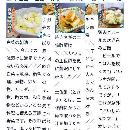
チキ
手羽
ン南
先の
鶏肉とビー
蛮
さっ
焼きネギの土
ルの炊き込
白菜の朝漬け
＼＼
ぱり
佐酢漬け
みご飯
＼＼＼ 今までの
＼ 子
煮
＼＼＼ いつも
「ビールで
浅漬けに満足でき
ども
今回
の土佐酢を更
ごはんを炊
ない方必見／／／
から
紹介
に贅沢にして
くの?」とい
白菜は漬物、鍋料
大人
する
みました／／
う声が聞こ
理、煮物、炒め
まで
の
／
えてきそう
物、サラダ、汁
みん
は、
土佐酢（とさ
ですが、「
物、酢の物、和え
な大
手羽
ず）とは、三
これが意外
物などいろいろな
好
先の
杯酢にかつお
においしい
料理に使える万能
き！
さっ
節で取った出
んです！」
野菜です。その中
／／
ぱり
汁を加えたも
本レシピで
でも、本レシピで
／
煮で