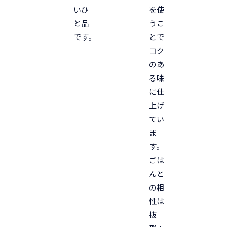
を使
いひ
うこ
と品
とで
です。
コク
のあ
る味
に仕
上げ
てい
ま
す。
ごは
んと
の相
性は
抜