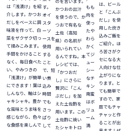
のを言います。
は、ビール
は「浅漬け」を紹
もも
す。
かつおの出汁
と「こんぶ
介します。かつお
肉を
オイ
を使うので、か
だし」を使
だしをベースに調
使っ
スタ
つおで有名な
用した炊き
味液を作って、白
たや
ーソ
土佐（高知
込みご飯を
菜をザクザク切っ
わら
ースを
県）の名前が
ご紹介。ほ
て揉みこみます。
かく
使用
用いられてい
ろ苦さがク
手間をかけること
てジ
する
るんですね。本
セになる大
なく、毎日食べた
ュー
こと
レシピでは、
人向けな仕
い、やみつきの
シー
で、短
「かつおだ
上がりにな
「浅漬け」が簡単
なチ
い煮
し」にさらに
ります。と
にできます！葉は
キン
込み
贅沢に「こん
ても簡単で
しんなり、軸はシ
南蛮
時間
ぶだし」を加
すので、家
ャキシャキ。豊か
はボ
でも
えた土佐酢を
庭でもチャ
な風味とうま味を
リュ
さっ
用います。この
チャッと作
感じながら、色々
ーム
ぱり
土佐酢に焼い
ることが出
な食感を楽しんで
満
して
たシャキトロ
来ます！ぜ