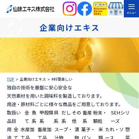
メニュー
企業向けエキス
TOP
企業向けエキス
#料理楽しい
独自の技術を基盤に安心安全な
天然素材を用いた調味料を製造しております。
用途・原材料ごとに様々な商品をご用意しております。
取扱い
全
魚
甲殻類
貝
だし
その
畜産
粉末・
SEHシリ
品目
て
系
系
系
系
他
系
顆粒
ーズ
用
全
水産加
畜産加
スープ・
漬
菓子・
米
たれ・ソ
惣
途
て
工品
工品
汁物
物
パン
類
ース
菜