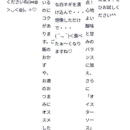
くださいね(⋈◍
点！
いる
な白ネギを漬
ひお試しく
＞◡＜◍)。✧♡
心地
のに
け込んで・・・
ださい^^
よい
コク
想像しただけ
酸味
があ
で・・・
と甘
りま
(
´﹃｀
)＜食べ
みの
す。ご
たぁ～くなり
バラ
飯の
ますね♡
ンス
おか
に加
ず
え、
や、
さら
お酒
に
のお
「オ
つま
イス
みに
ター
オス
ソー
スメ
ス」
した