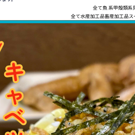
全て
魚 系
甲殻類系
全て
水産加工品
畜産加工品
ス