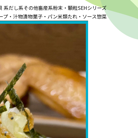
貝 系
だし系
その他
畜産系
粉末・顆粒
SEHシリーズ
ープ・汁物
漬物
菓子・パン
米類
たれ・ソース
惣菜