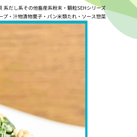
貝 系
だし系
その他
畜産系
粉末・顆粒
SEHシリーズ
ープ・汁物
漬物
菓子・パン
米類
たれ・ソース
惣菜