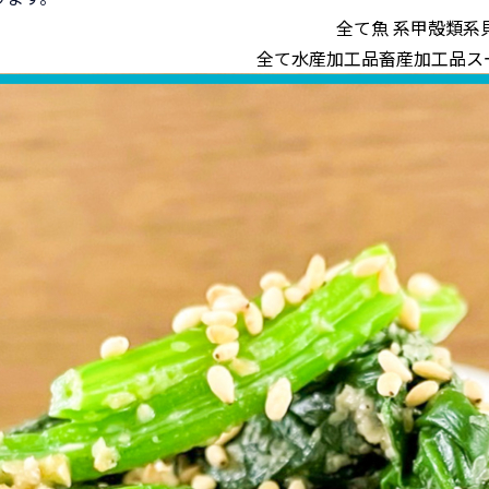
全て
魚 系
甲殻類系
全て
水産加工品
畜産加工品
ス