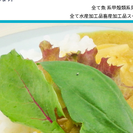
全て
魚 系
甲殻類系
全て
水産加工品
畜産加工品
ス