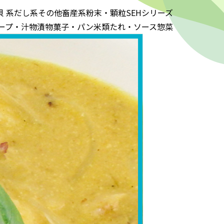
貝 系
だし系
その他
畜産系
粉末・顆粒
SEHシリーズ
ープ・汁物
漬物
菓子・パン
米類
たれ・ソース
惣菜