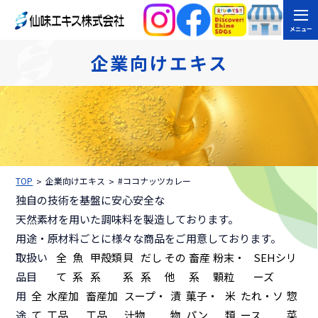
メニュー
企業向けエキス
TOP
企業向けエキス
#ココナッツカレー
独自の技術を基盤に安心安全な
天然素材を用いた調味料を製造しております。
用途・原材料ごとに様々な商品をご用意しております。
取扱い
全
魚
甲殻類
貝
だし
その
畜産
粉末・
SEHシリ
品目
て
系
系
系
系
他
系
顆粒
ーズ
用
全
水産加
畜産加
スープ・
漬
菓子・
米
たれ・ソ
惣
途
て
工品
工品
汁物
物
パン
類
ース
菜