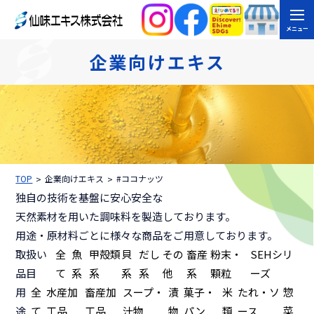
メニュー
企業向けエキス
TOP
企業向けエキス
#ココナッツ
独自の技術を基盤に安心安全な
天然素材を用いた調味料を製造しております。
用途・原材料ごとに様々な商品をご用意しております。
取扱い
全
魚
甲殻類
貝
だし
その
畜産
粉末・
SEHシリ
品目
て
系
系
系
系
他
系
顆粒
ーズ
用
全
水産加
畜産加
スープ・
漬
菓子・
米
たれ・ソ
惣
途
て
工品
工品
汁物
物
パン
類
ース
菜