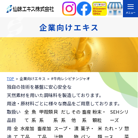
メニュー
企業向けエキス
TOP
企業向けエキス
#牛肉レシピチンジャオ
独自の技術を基盤に安心安全な
天然素材を用いた調味料を製造しております。
用途・原材料ごとに様々な商品をご用意しております。
取扱い
全
魚
甲殻類
貝
だし
その
畜産
粉末・
SEHシリ
品目
て
系
系
系
系
他
系
顆粒
ーズ
用
全
水産加
畜産加
スープ・
漬
菓子・
米
たれ・ソ
惣
途
て
工品
工品
汁物
物
パン
類
ース
菜