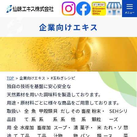
メニュー
企業向けエキス
TOP
企業向けエキス
#玉ねぎレシピ
独自の技術を基盤に安心安全な
天然素材を用いた調味料を製造しております。
用途・原材料ごとに様々な商品をご用意しております。
取扱い
全
魚
甲殻類
貝
だし
その
畜産
粉末・
SEHシリ
品目
て
系
系
系
系
他
系
顆粒
ーズ
用
全
水産加
畜産加
スープ・
漬
菓子・
米
たれ・ソ
惣
途
て
工品
工品
汁物
物
パン
類
ース
菜